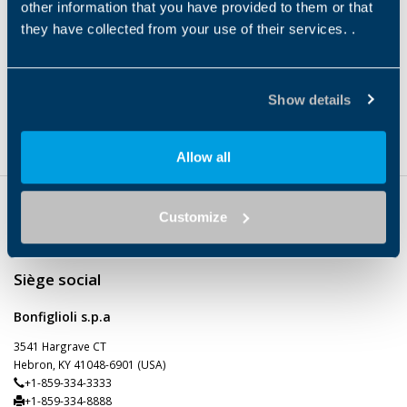
other information that you have provided to them or that
MOTOR
Asyncronous
Three-Phase
they have collected from your use of their services. .
Servomoteurs BMD
BMD
Show details
Type de produit
Type de moteur
Technologie du moteur
MOTOR
Syncronous
Servomotor
Allow all
Customize
Siège social
Bonfiglioli s.p.a
3541 Hargrave CT
Hebron, KY 41048-6901 (USA)
+1-859-334-3333
+1-859-334-8888