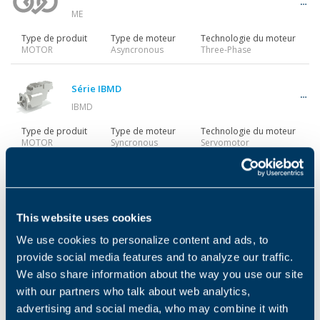
ME
Type de produit
Type de moteur
Technologie du moteur
MOTOR
Asyncronous
Three-Phase
Série IBMD
IBMD
Type de produit
Type de moteur
Technologie du moteur
MOTOR
Syncronous
Servomotor
Série BN
BN
This website uses cookies
Type de produit
Type de moteur
Technologie du moteur
MOTOR
Asyncronous
Three-Phase
We use cookies to personalize content and ads, to
provide social media features and to analyze our traffic.
Série BX
We also share information about the way you use our site
with our partners who talk about web analytics,
BX
advertising and social media, who may combine it with
Type de produit
Type de moteur
Technologie du moteur