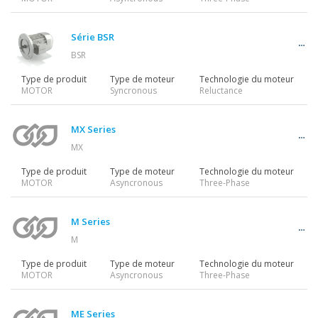
Motoréducteurs
Série BSR
BSR
Motors
Type de produit
Type de moteur
Technologie du moteur
MOTOR
Syncronous
Reluctance
Variateurs
MX Series
MX
Type de produit
Type de moteur
Technologie du moteur
MOTOR
Asyncronous
Three-Phase
Accessoires
M Series
M
Autres séries
Type de produit
Type de moteur
Technologie du moteur
MOTOR
Asyncronous
Three-Phase
ME Series