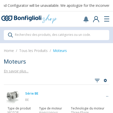
From August 7th to September 1st, support for Drawings and Config
All Products
Recherchez des produits, des catégories ou un code.
All Products
Home
Tous les Produits
Moteurs
Moteurs
En savoir plus...
Tout voir
Série BE
Réducteurs
BE
Type de produit
Type de moteur
Technologie du moteur
MOTOR
Asyncronous
Three-Phase