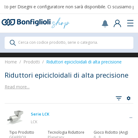
o per Disegni e configuratore non sarà disponibile. Ci scusiamo per il
Scegli il Paese o territorio in cui sei per
acquistare online.
USA
Continue
Prodotti
Cerca con codice prodotto, serie o categoria.
Prodotti
Home
Prodotti
Riduttori epicicloidali di alta precisione
Riduttori epicicloidali di alta precisione
Read more...
Vedi tutti
Serie LCK
Riduttori
LCK
Tipo Prodotto
Tecnologia Riduttore
Gioco Ridotto (Ang)
GEARBOX
Planetary
6…8