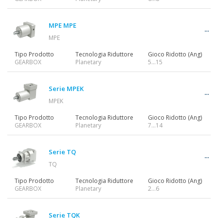
Motoriduttori
MPE MPE
MPE
Motori
Tipo Prodotto
Tecnologia Riduttore
Gioco Ridotto (Ang)
GEARBOX
Planetary
5...15
Inverter
Serie MPEK
MPEK
Tipo Prodotto
Tecnologia Riduttore
Gioco Ridotto (Ang)
GEARBOX
Planetary
7...14
Accessori
Serie TQ
TQ
Altre Serie
Tipo Prodotto
Tecnologia Riduttore
Gioco Ridotto (Ang)
GEARBOX
Planetary
2…6
Serie TQK