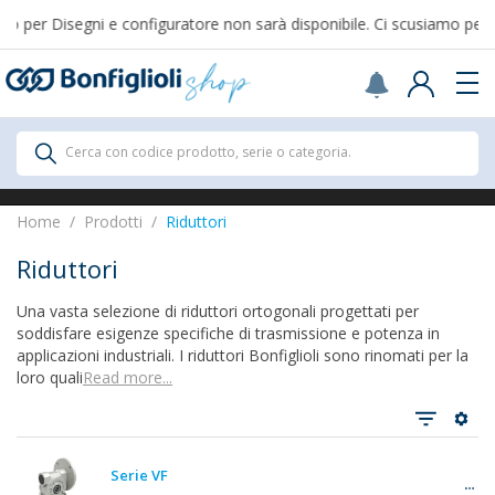
per Disegni e configuratore non sarà disponibile. Ci scusiamo per il d
Scegli il Paese o territorio in cui sei per
acquistare online.
USA
Continue
Prodotti
Cerca con codice prodotto, serie o categoria.
Prodotti
Home
Prodotti
Riduttori
Riduttori
Una vasta selezione di riduttori ortogonali progettati per
Vedi tutti
soddisfare esigenze specifiche di trasmissione e potenza in
applicazioni industriali. I riduttori Bonfiglioli sono rinomati per la
loro quali
Read more...
Riduttori
Serie VF