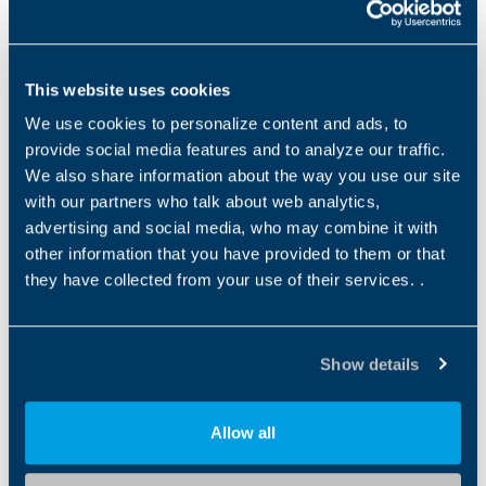
GEARBOX
Planetary
5...15
Serie MPEK
This website uses cookies
MPEK
We use cookies to personalize content and ads, to
Tipo Prodotto
Tecnologia Riduttore
Gioco Ridotto (Ang)
provide social media features and to analyze our traffic.
GEARBOX
Planetary
7...14
We also share information about the way you use our site
with our partners who talk about web analytics,
Serie TQ
advertising and social media, who may combine it with
TQ
other information that you have provided to them or that
Tipo Prodotto
Tecnologia Riduttore
Gioco Ridotto (Ang)
they have collected from your use of their services. .
GEARBOX
Planetary
2…6
Serie TQK
Show details
TQK
Tipo Prodotto
Tecnologia Riduttore
Gioco Ridotto (Ang)
Allow all
GEARBOX
Planetary
4-7