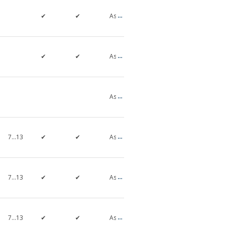
Three-
0,75…
✔
✔
Asyncronous
Phase
355
Three-
0,04…
✔
✔
Asyncronous
Phase
34
Three-
0,12…
Asyncronous
Phase
22
Three-
0,12…
7…13
✔
✔
Asyncronous
Phase
22
Three-
0,75…
7…13
✔
✔
Asyncronous
Phase
15
Three-
0,75…
7…13
✔
✔
Asyncronous
Phase
355