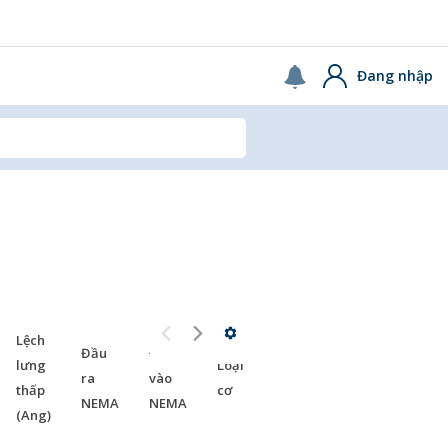
USA
Continue
Đang nhập
Công
Lệch
Công
Đầu
Đầu
suất
lưng
Loại động
nghệ
ra
vào
động
thấp
cơ
động
NEMA
NEMA
cơ
(Ang)
cơ
[kW]