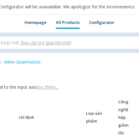
urator will be unavailable. We apologize for the inconvenience.
n cui sei per acquistare online.
Homepage
All Products
Configurator
 hoặc mã.
Bạn cần trợ giúp tìm mã?
Inline-Gearmotors
l to the input axis
Đọc thêm...
Công
nghệ
Loại sản
chỉ định
hộp
phẩm
giảm
tốc