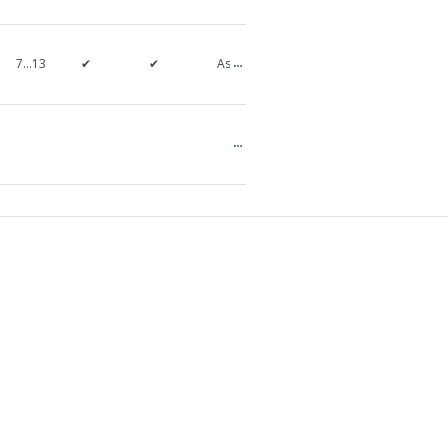
Three-
0,12…
7…13
✔
✔
Asyncronous
Phase
18,5