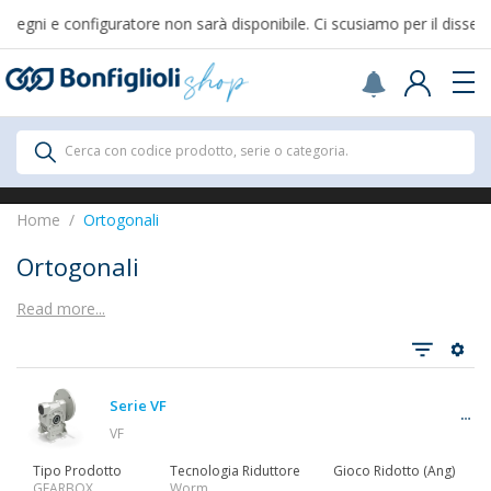
gni e configuratore non sarà disponibile. Ci scusiamo per il disserviz
Scegli il Paese o territorio in cui sei per
acquistare online.
USA
Continue
Prodotti
Cerca con codice prodotto, serie o categoria.
Prodotti
Home
Ortogonali
Ortogonali
Read more...
Vedi tutti
Serie VF
Riduttori
VF
Tipo Prodotto
Tecnologia Riduttore
Gioco Ridotto (Ang)
GEARBOX
Worm