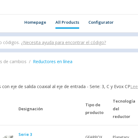
Homepage
All Products
Configurator
o códigos.
¿Necesita ayuda para encontrar el código?
s de cambios
Reductores en línea
con eje de salida coaxial al eje de entrada - Serie: 3, C y Evox CP
Lee
Tecnología
Tipo de
Designación
del
producto
reductor
Serie 3
GEARBOX
Planetary