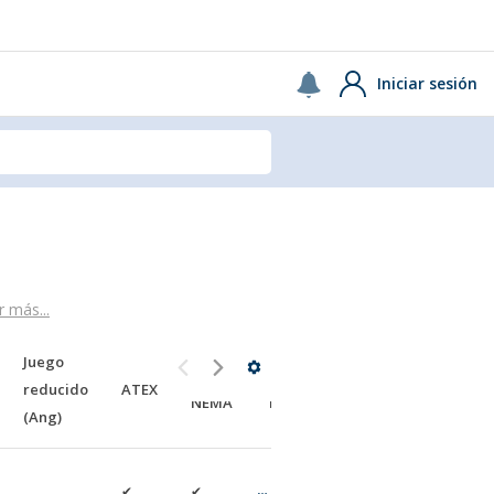
Iniciar sesión
r más...
Juego
Salida
Entrada
reducido
ATEX
NEMA
NEMA
(Ang)
✔
✔
✔