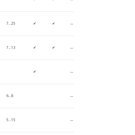
7…25
✔
✔
✔
7…13
✔
✔
✔
✔
✔
6…8
5...15