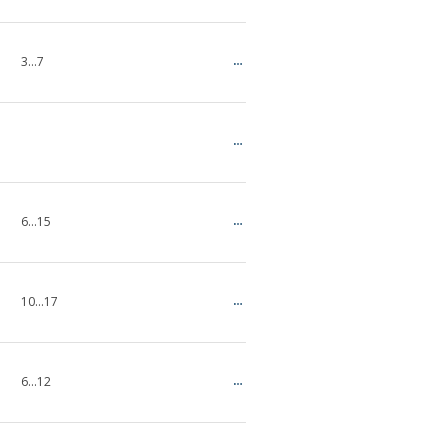
3…7
6…15
10…17
6...12