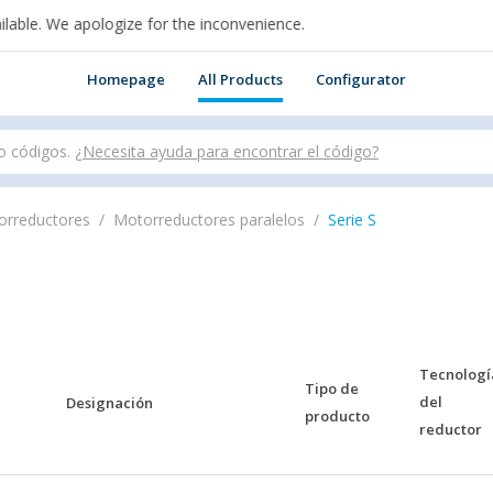
le. We apologize for the inconvenience.
n cui sei per acquistare online.
Homepage
All Products
Configurator
o códigos.
¿Necesita ayuda para encontrar el código?
orreductores
Motorreductores paralelos
Serie S
Tecnologí
Tipo de
del
Designación
producto
reductor