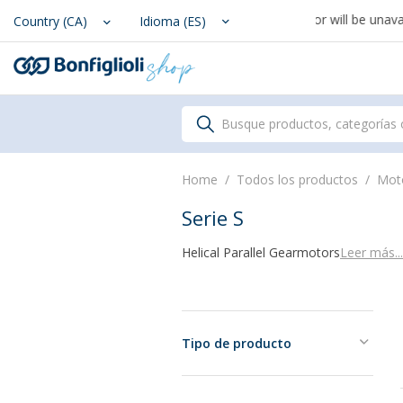
ptember 1st, support for Drawings and Configurator will be unavailab
Scegli il Paese o territorio i
Country (CA)
Idioma (ES)
Busque productos, categorías 
Home
Todos los productos
Mot
Serie S
Helical Parallel Gearmotors
Leer más...
Tipo de producto