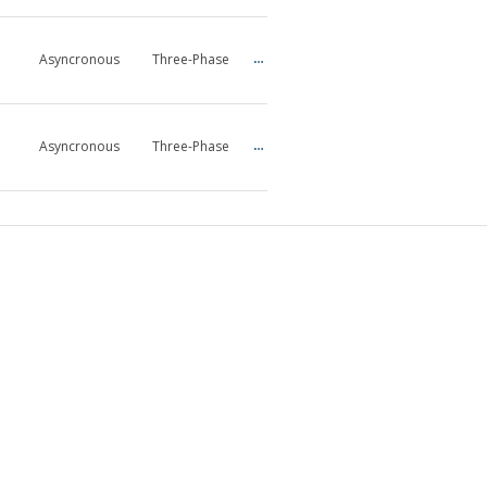
Asyncronous
Three-Phase
1…476
IEC
IE3
Asyncronous
Three-Phase
0,16…2
IEC
IE3