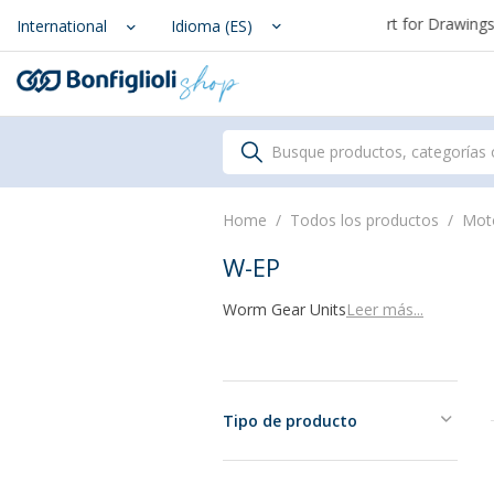
From August 7th to September 1st, support for Drawings an
Scegli il Paese o territorio i
International
Idioma (ES)
Busque productos, categorías 
Home
Todos los productos
Mot
W-EP
Worm Gear Units
Leer más...
Tipo de producto