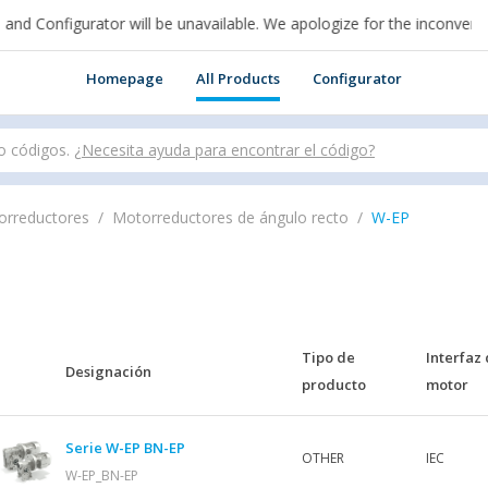
d Configurator will be unavailable. We apologize for the inconvenien
n cui sei per acquistare online.
Homepage
All Products
Configurator
o códigos.
¿Necesita ayuda para encontrar el código?
orreductores
Motorreductores de ángulo recto
W-EP
Tipo de
Interfaz 
Designación
producto
motor
Serie W-EP BN-EP
OTHER
IEC
W-EP_BN-EP