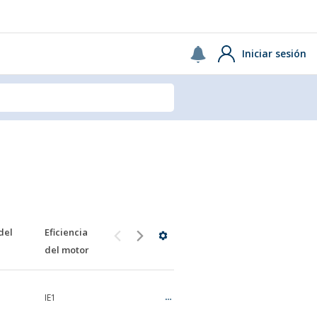
ce.
USA
Continue
Iniciar sesión
del
Eficiencia
del motor
IE1