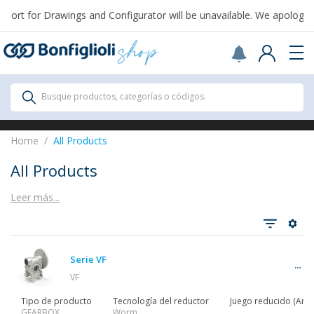
rt for Drawings and Configurator will be unavailable. We apologize 
Scegli il Paese o territorio in cui sei per
acquistare online.
USA
Continue
All Products
Busque productos, categorías o códigos.
All Products
Home
All Products
All Products
Leer más...
Ver todo
Serie VF
Reductores
VF
Tipo de producto
Tecnología del reductor
Juego reducido (Ang)
GEARBOX
Worm