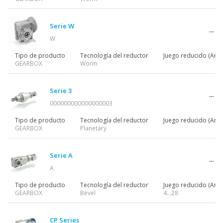
Motorreductores
Serie W
W
Motors
Tipo de producto
Tecnología del reductor
Juego reducido (Ang)
GEARBOX
Worm
Variadores
Serie 3
000000000000000003
Tipo de producto
Tecnología del reductor
Juego reducido (Ang)
GEARBOX
Planetary
Accesorios
Serie A
A
Otras series
Tipo de producto
Tecnología del reductor
Juego reducido (Ang)
GEARBOX
Bevel
4…28
CP Series