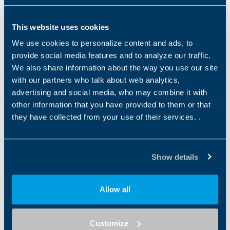
Serie MPEK
MPEK
This website uses cookies
Tipo de producto
Tecnología del reductor
Juego reducido (Ang)
GEARBOX
Planetary
7...14
We use cookies to personalize content and ads, to
provide social media features and to analyze our traffic.
We also share information about the way you use our site
Serie TQ
with our partners who talk about web analytics,
TQ
advertising and social media, who may combine it with
Tipo de producto
Tecnología del reductor
Juego reducido (Ang)
other information that you have provided to them or that
GEARBOX
Planetary
2…6
they have collected from your use of their services. .
Serie TQK
TQK
Show details
Tipo de producto
Tecnología del reductor
Juego reducido (Ang)
GEARBOX
Planetary
4-7
Allow all
Serie TQF
TQF
Customize