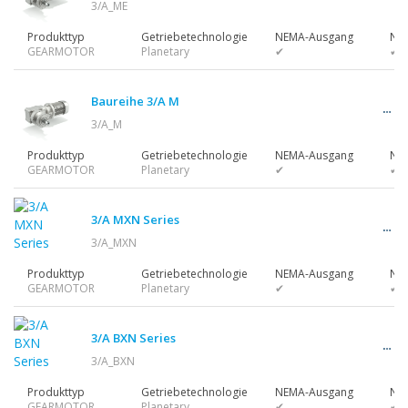
3/A_ME
Produkttyp
Getriebetechnologie
NEMA-Ausgang
NE
GEARMOTOR
Planetary
✔
✔
Baureihe 3/A M
3/A_M
Produkttyp
Getriebetechnologie
NEMA-Ausgang
NE
GEARMOTOR
Planetary
✔
✔
3/A MXN Series
3/A_MXN
Produkttyp
Getriebetechnologie
NEMA-Ausgang
NE
GEARMOTOR
Planetary
✔
✔
3/A BXN Series
3/A_BXN
Produkttyp
Getriebetechnologie
NEMA-Ausgang
NE
GEARMOTOR
Planetary
✔
✔