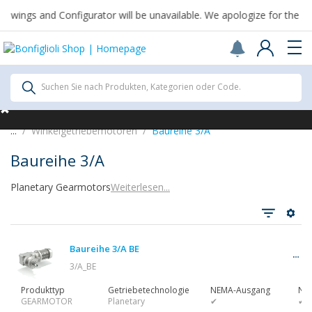
wings and Configurator will be unavailable. We apologize for the in
Scegli il Paese o territorio in cui sei per
acquistare online.
Vereinigte Staaten
Continue
Alle Produkte
Suchen Sie nach Produkten, Kategorien oder Code.
Alle Produkte
...
Winkelgetriebemotoren
Baureihe 3/A
Baureihe 3/A
Planetary Gearmotors
Weiterlesen...
Alle anzeigen
Baureihe 3/A BE
Getriebe
3/A_BE
Produkttyp
Getriebetechnologie
NEMA-Ausgang
NE
GEARMOTOR
Planetary
✔
✔