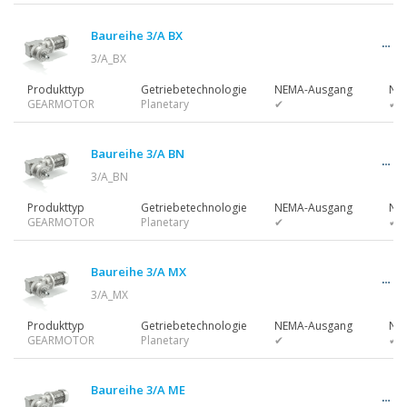
Getriebemotoren
Baureihe 3/A BX
3/A_BX
Motors
Produkttyp
Getriebetechnologie
NEMA-Ausgang
NE
GEARMOTOR
Planetary
✔
✔
Wechselrichter
Baureihe 3/A BN
3/A_BN
Produkttyp
Getriebetechnologie
NEMA-Ausgang
NE
GEARMOTOR
Planetary
✔
✔
Zubehör
Baureihe 3/A MX
3/A_MX
Andere Serien
Produkttyp
Getriebetechnologie
NEMA-Ausgang
NE
GEARMOTOR
Planetary
✔
✔
Baureihe 3/A ME