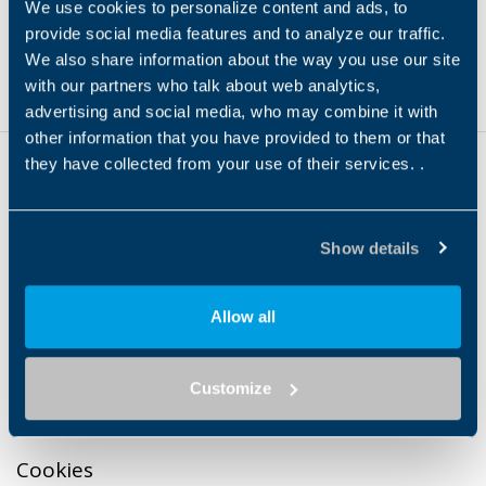
We use cookies to personalize content and ads, to
VF_BX
provide social media features and to analyze our traffic.
Produkttyp
Getriebetechnologie
NEMA-Eingang
Mot
We also share information about the way you use our site
GEARMOTOR
Worm
✔
Asy
with our partners who talk about web analytics,
advertising and social media, who may combine it with
other information that you have provided to them or that
they have collected from your use of their services. .
Show details
Hauptquartier
Bonfiglioli S.P.A
Allow all
Via Cav. Clementino Bonfiglioli 1, 40012
Calderara di Reno (Bologna)
Customize
Legal
Cookies