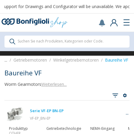
upport for Drawings and Configurator will be unavailable. We apolog
Scegli il Paese o territorio in cui sei per
acquistare online.
Vereinigte Staaten
Continue
Alle Produkte
Suchen Sie nach Produkten, Kategorien oder Code.
Alle Produkte
...
Getriebemotoren
Winkelgetriebemotoren
Baureihe VF
Baureihe VF
Worm Gearmotors
Weiterlesen...
Alle anzeigen
Serie VF-EP BN-EP
Getriebe
VF-EP_BN-EP
Produkttyp
Getriebetechnologie
NEMA-Eingang
Mot
OTHER