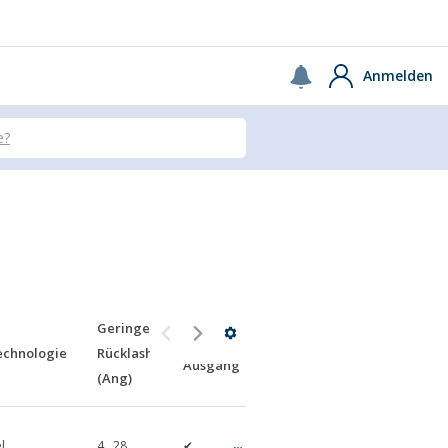
Vereinigte Staaten
Continue
Anmelden
e?
Geringe
NEMA-
NEMA-
echnologie
Rücklash
Motortyp
Ausgang
Eingang
(Ang)
l
4…28
✔
✔
Asyncronous