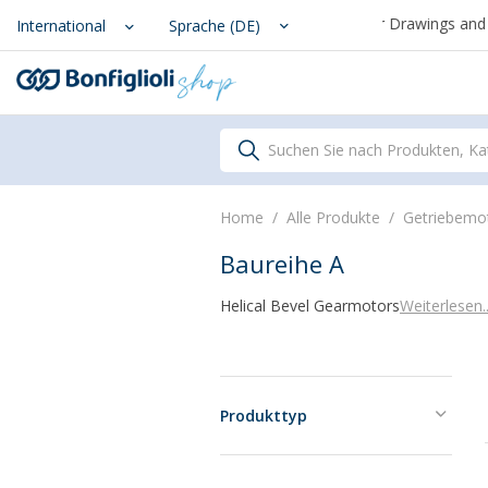
From August 7th to September 1st, support for Drawings and Conf
Scegli il Paese o territorio i
International
Sprache (DE)
Suchen Sie nach Produkten, Ka
Home
Alle Produkte
Getriebemo
Baureihe A
Helical Bevel Gearmotors
Weiterlesen..
Produkttyp