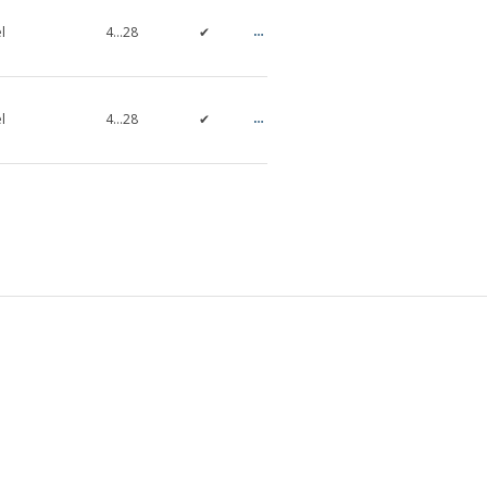
l
4…28
✔
✔
Asyncronous
l
4…28
✔
✔
Asyncronous