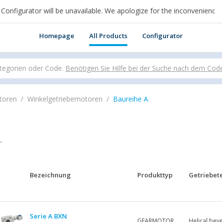
igurator will be unavailable. We apologize for the inconvenience.
n cui sei per acquistare online.
Homepage
All Products
Configurator
tegorien oder Code.
Benötigen Sie Hilfe bei der Suche nach dem Cod
toren
Winkelgetriebemotoren
Baureihe A
.
Bezeichnung
Produkttyp
Getriebet
Serie A BXN
GEARMOTOR
Helical beve