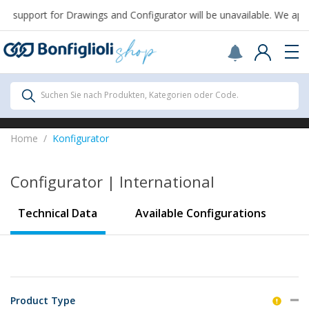
 support for Drawings and Configurator will be unavailable. We apol
Scegli il Paese o territorio in cui sei per
acquistare online.
Vereinigte Staaten
Continue
Alle Produkte
Suchen Sie nach Produkten, Kategorien oder Code.
Alle Produkte
Home
Konfigurator
Configurator | International
Alle anzeigen
Technical Data
Available Configurations
Getriebe
Product Type