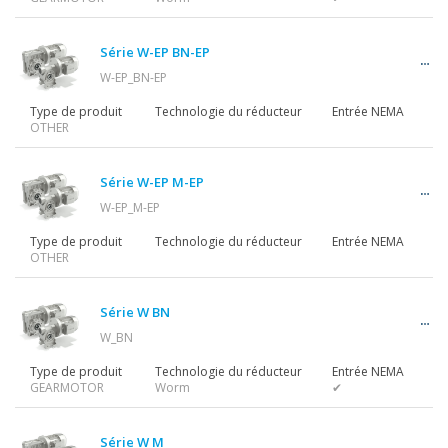
Motoréducteurs
Série W-EP BN-EP
W-EP_BN-EP
Motors
Type de produit
Technologie du réducteur
Entrée NEMA
OTHER
Variateurs
Série W-EP M-EP
W-EP_M-EP
Type de produit
Technologie du réducteur
Entrée NEMA
OTHER
Accessoires
Série W BN
W_BN
Autres séries
Type de produit
Technologie du réducteur
Entrée NEMA
GEARMOTOR
Worm
✔
Série W M