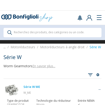
Scegli il Paese o territorio in cui sei per
acquistare online.
USA
Continue
All Products
Recherchez des produits, des catégories ou un code.
All Products
...
Motoréducteurs
Motoréducteurs à angle droit
Série W
Série W
Worm Gearmotors
En savoir plus...
Tout voir
Série W ME
Réducteurs
W_ME
Type de produit
Technologie du réducteur
Entrée NEMA
GEARMOTOR
Worm
✔