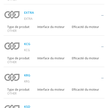
Motoréducteurs
EXTRA
EXTRA
Motors
Type de produit
Interface du moteur
Efficacité du moteur
OTHER
Variateurs
KCG
KCG
Type de produit
Interface du moteur
Efficacité du moteur
OTHER
Accessoires
KRG
KRG
Autres séries
Type de produit
Interface du moteur
Efficacité du moteur
OTHER
KSD