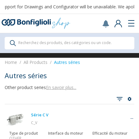
pport for Drawings and Configurator will be unavailable. We apologiz
Scegli il Paese o territorio in cui sei per
acquistare online.
USA
Continue
All Products
Recherchez des produits, des catégories ou un code.
All Products
Home
All Products
Autres séries
Autres séries
Other product series
En savoir plus...
Tout voir
Série C V
Réducteurs
C_V
Type de produit
Interface du moteur
Efficacité du moteur
OTHER