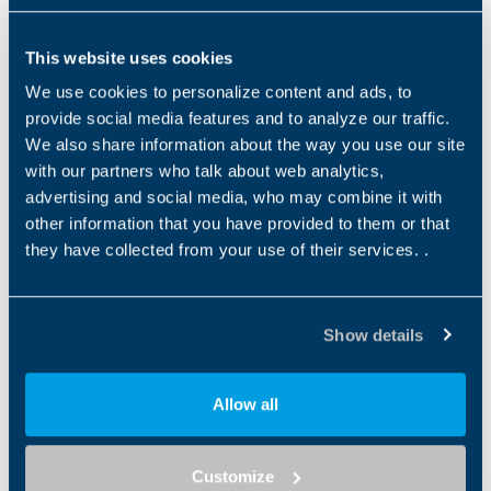
V_BX
V_BX
This website uses cookies
Type de produit
Interface du moteur
Efficacité du moteur
OTHER
IE3
We use cookies to personalize content and ads, to
provide social media features and to analyze our traffic.
We also share information about the way you use our site
V_BN
with our partners who talk about web analytics,
V_BN
advertising and social media, who may combine it with
Type de produit
Interface du moteur
Efficacité du moteur
other information that you have provided to them or that
OTHER
IEC
IE1
they have collected from your use of their services. .
Inverter DGM-MPM
MPM
Show details
Type de produit
Interface du moteur
Efficacité du moteur
INVERTER
Allow all
Inverter DGM
DGM
Customize