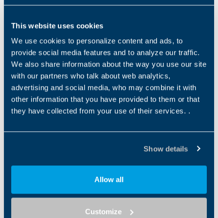
Série AS BX
AS_BX
This website uses cookies
Type de produit
Technologie du réducteur
Faible jeu de backla
GEARMOTOR
Helical
We use cookies to personalize content and ads, to
provide social media features and to analyze our traffic.
We also share information about the way you use our site
Serie VF-EP BN-EP
with our partners who talk about web analytics,
VF-EP_BN-EP
advertising and social media, who may combine it with
Type de produit
Technologie du réducteur
Faible jeu de backla
other information that you have provided to them or that
OTHER
they have collected from your use of their services. .
Serie VF-EP BE-EP
VF-EP_BE-EP
Show details
Type de produit
Technologie du réducteur
Faible jeu de backla
OTHER
Allow all
Serie A BXN
A_BXN
Customize