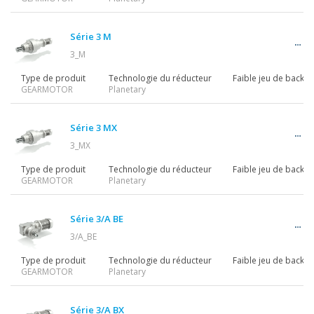
Motoréducteurs
Série 3 M
3_M
Motors
Type de produit
Technologie du réducteur
Faible jeu de backla
GEARMOTOR
Planetary
Variateurs
Série 3 MX
3_MX
Type de produit
Technologie du réducteur
Faible jeu de backla
GEARMOTOR
Planetary
Accessoires
Série 3/A BE
3/A_BE
Autres séries
Type de produit
Technologie du réducteur
Faible jeu de backla
GEARMOTOR
Planetary
Série 3/A BX