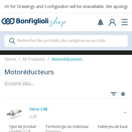
t for Drawings and Configurator will be unavailable. We apologize f
Scegli il Paese o territorio in cui sei per
acquistare online.
USA
Continue
All Products
Recherchez des produits, des catégories ou un code.
All Products
Home
All Products
Motoréducteurs
Motoréducteurs
En savoir plus...
Tout voir
Série 3 BE
Réducteurs
3_BE
Type de produit
Technologie du réducteur
Faible jeu de backla
GEARMOTOR
Planetary