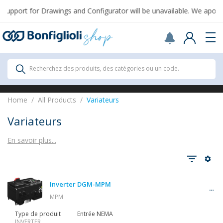
upport for Drawings and Configurator will be unavailable. We apolog
Scegli il Paese o territorio in cui sei per
acquistare online.
USA
Continue
All Products
Recherchez des produits, des catégories ou un code.
All Products
Home
All Products
Variateurs
Variateurs
En savoir plus...
Tout voir
Inverter DGM-MPM
Réducteurs
MPM
Type de produit
Entrée NEMA
INVERTER