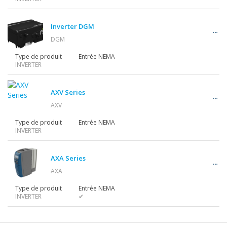
Motoréducteurs
Inverter DGM
DGM
Motors
Type de produit
Entrée NEMA
INVERTER
Variateurs
AXV Series
AXV
Type de produit
Entrée NEMA
INVERTER
Accessoires
AXA Series
AXA
Autres séries
Type de produit
Entrée NEMA
INVERTER
✔